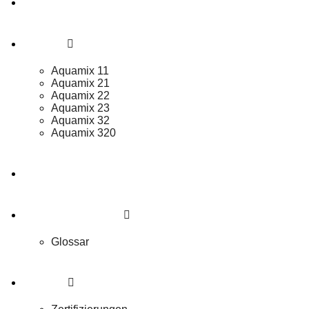
Produktfinder
Produkte
Aquamix 11
Aquamix 21
Aquamix 22
Aquamix 23
Aquamix 32
Aquamix 320
Shop
Service & Download
Glossar
Über uns