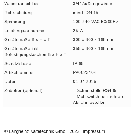
Wasseranschluss:
3/4″ Außengewinde
Rohrzuleitung:
mind. DN 15
Spannung:
100-240 VAC 50/60Hz
Leistungsaufnahme:
25 W
Gerätemaße B x H x T:
300 x 300 x 168 mm
Gerätemaße inkl.
355 x 300 x 168 mm
Befestigungslaschen B x H x T
Schutzklasse
IP 65
Artikelnummer
PA0023404
Datum
01.07.2016
Zubehör (optional):
– Schnittstelle RS485
– Multiswitch für mehrere
Abnahmestellen
© Langheinz Kältetechnik GmbH 2022 |
Impressum
|