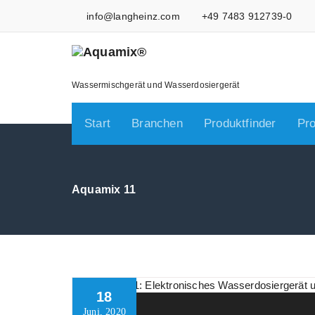
Skip
info@langheinz.com
+49 7483 912739-0
to
content
Wassermischgerät und Wasserdosiergerät
Start
Branchen
Produktfinder
Pr
Aquamix 11
18
Produkte
Juni, 2020