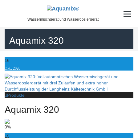
Skip
to
content
Wassermischgerät und Wasserdosiergerät
Aquamix 320
16
Okt., 2020
Produkte
Aquamix 320
0%
15